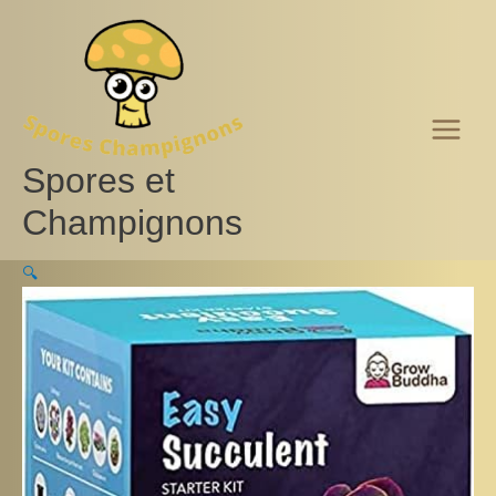
Aller
au
contenu
Spores et
Champignons
🔍