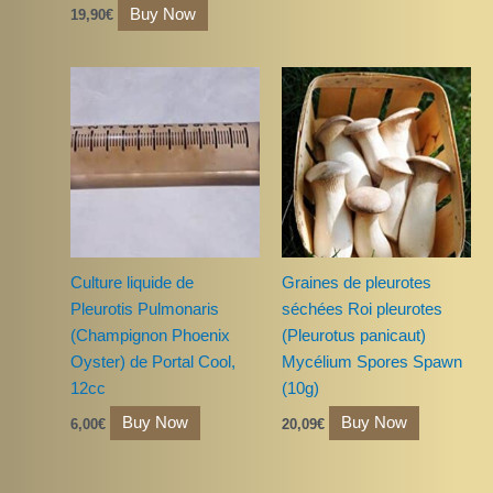
Buy Now
19,90
€
Culture liquide de
Graines de pleurotes
Pleurotis Pulmonaris
séchées Roi pleurotes
(Champignon Phoenix
(Pleurotus panicaut)
Oyster) de Portal Cool,
Mycélium Spores Spawn
12cc
(10g)
Buy Now
Buy Now
6,00
€
20,09
€