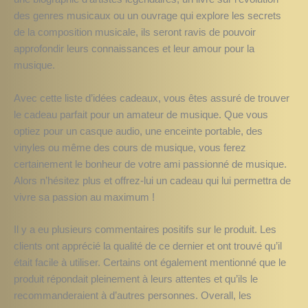
des genres musicaux ou un ouvrage qui explore les secrets
de la composition musicale, ils seront ravis de pouvoir
approfondir leurs connaissances et leur amour pour la
musique.
Avec cette liste d’idées cadeaux, vous êtes assuré de trouver
le cadeau parfait pour un amateur de musique. Que vous
optiez pour un casque audio, une enceinte portable, des
vinyles ou même des cours de musique, vous ferez
certainement le bonheur de votre ami passionné de musique.
Alors n’hésitez plus et offrez-lui un cadeau qui lui permettra de
vivre sa passion au maximum !
Il y a eu plusieurs commentaires positifs sur le produit. Les
clients ont apprécié la qualité de ce dernier et ont trouvé qu’il
était facile à utiliser. Certains ont également mentionné que le
produit répondait pleinement à leurs attentes et qu’ils le
recommanderaient à d’autres personnes. Overall, les