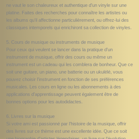
ne vaut le son chaleureux et authentique d’un vinyle sur une
platine. Faites des recherches pour connaître les artistes ou
les albums qu’il affectionne particulièrement, ou offrez-lui des
classiques intemporels qui enrichiront sa collection de vinyles.
5. Cours de musique ou instruments de musique
Pour ceux qui veulent se lancer dans la pratique d’un
instrument de musique, offrir des cours ou même un
instrument est un cadeau qui les comblera de bonheur. Que ce
soit une guitare, un piano, une batterie ou un ukulélé, vous
pouvez choisir l’instrument en fonction de ses préférences
musicales. Les cours en ligne ou les abonnements à des
applications d’apprentissage peuvent également être de
bonnes options pour les autodidactes.
6. Livres sur la musique
Si votre ami est passionné par l’histoire de la musique, offrir
des livres sur ce thème est une excellente idée. Que ce soit
une biographie d’artistes légendaires, un livre sur l’évolution