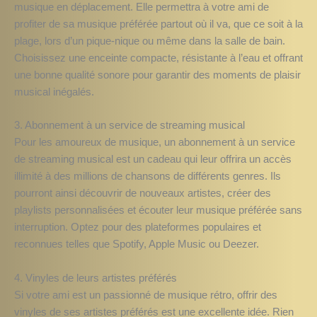
musique en déplacement. Elle permettra à votre ami de
profiter de sa musique préférée partout où il va, que ce soit à la
plage, lors d’un pique-nique ou même dans la salle de bain.
Choisissez une enceinte compacte, résistante à l’eau et offrant
une bonne qualité sonore pour garantir des moments de plaisir
musical inégalés.
3. Abonnement à un service de streaming musical
Pour les amoureux de musique, un abonnement à un service
de streaming musical est un cadeau qui leur offrira un accès
illimité à des millions de chansons de différents genres. Ils
pourront ainsi découvrir de nouveaux artistes, créer des
playlists personnalisées et écouter leur musique préférée sans
interruption. Optez pour des plateformes populaires et
reconnues telles que Spotify, Apple Music ou Deezer.
4. Vinyles de leurs artistes préférés
Si votre ami est un passionné de musique rétro, offrir des
vinyles de ses artistes préférés est une excellente idée. Rien