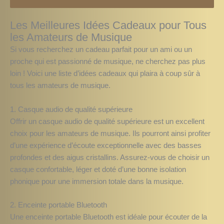
Les Meilleures Idées Cadeaux pour Tous
les Amateurs de Musique
Si vous recherchez un cadeau parfait pour un ami ou un
proche qui est passionné de musique, ne cherchez pas plus
loin ! Voici une liste d’idées cadeaux qui plaira à coup sûr à
tous les amateurs de musique.
1. Casque audio de qualité supérieure
Offrir un casque audio de qualité supérieure est un excellent
choix pour les amateurs de musique. Ils pourront ainsi profiter
d’une expérience d’écoute exceptionnelle avec des basses
profondes et des aigus cristallins. Assurez-vous de choisir un
casque confortable, léger et doté d’une bonne isolation
phonique pour une immersion totale dans la musique.
2. Enceinte portable Bluetooth
Une enceinte portable Bluetooth est idéale pour écouter de la