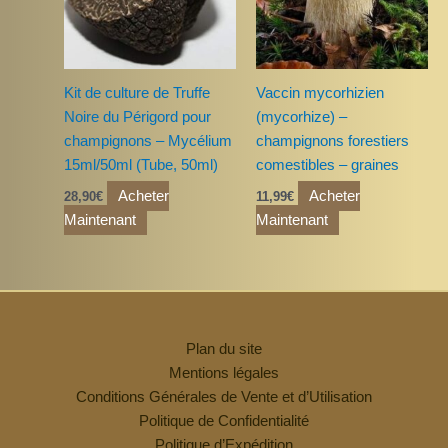
Kit de culture de Truffe
Vaccin mycorhizien
Noire du Périgord pour
(mycorhize) –
champignons – Mycélium
champignons forestiers
15ml/50ml (Tube, 50ml)
comestibles – graines
Acheter
Acheter
28,90
€
11,99
€
Maintenant
Maintenant
Plan du site
Mentions légales
Conditions Générales de Vente et d’Utilisation
Politique de Confidentialité
Politique d’Expédition