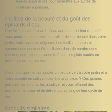
feuilles supérieures pour permettre aux autres de
continuer à pousser.
Profitez de la beauté et du goût des
épinards d’eau
Une fois que vos épinards d’eau auront atteint leur maturité,
vous pourrez non seulement profiter de leur beauté dans votre
jardin, mais aussi les déguster. Les feuilles tendres et
savoureuses peuvent être utilisées dans de nombreuses
recettes, comme les salades fraîches, les plats sautés ou
même les smoothies verts.
Alors, pourquoi ne pas ajouter un peu de vert à votre jardin et à
votre assiette en cultivant des épinards d’eau ? Ces graines
polyvalentes sont faciles à cultiver et vous offriront des
moments de plaisir et de délice tout au long de leur cycle de
vie.
Produits similaires