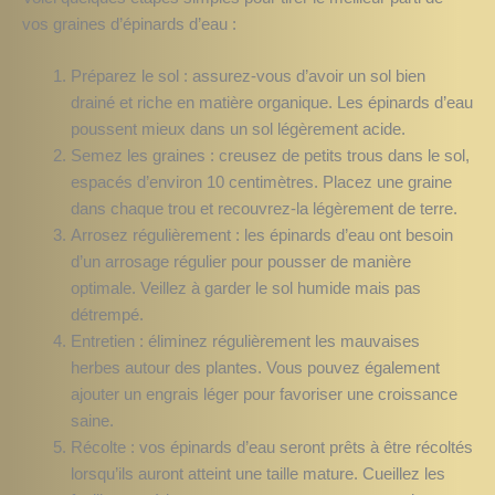
vos graines d’épinards d’eau :
Préparez le sol : assurez-vous d’avoir un sol bien
drainé et riche en matière organique. Les épinards d’eau
poussent mieux dans un sol légèrement acide.
Semez les graines : creusez de petits trous dans le sol,
espacés d’environ 10 centimètres. Placez une graine
dans chaque trou et recouvrez-la légèrement de terre.
Arrosez régulièrement : les épinards d’eau ont besoin
d’un arrosage régulier pour pousser de manière
optimale. Veillez à garder le sol humide mais pas
détrempé.
Entretien : éliminez régulièrement les mauvaises
herbes autour des plantes. Vous pouvez également
ajouter un engrais léger pour favoriser une croissance
saine.
Récolte : vos épinards d’eau seront prêts à être récoltés
lorsqu’ils auront atteint une taille mature. Cueillez les