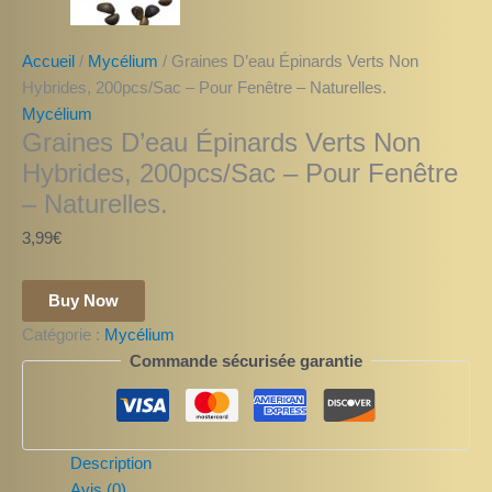
Accueil
/
Mycélium
/ Graines D’eau Épinards Verts Non
Hybrides, 200pcs/Sac – Pour Fenêtre – Naturelles.
Mycélium
Graines D’eau Épinards Verts Non
Hybrides, 200pcs/Sac – Pour Fenêtre
– Naturelles.
3,99
€
Buy Now
Catégorie :
Mycélium
Commande sécurisée garantie
Description
Avis (0)