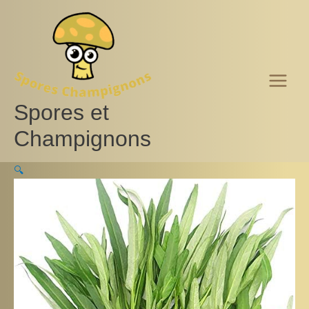
Aller
au
contenu
Spores et
Champignons
🔍