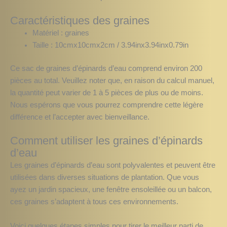
Caractéristiques des graines
Matériel : graines
Taille : 10cmx10cmx2cm / 3.94inx3.94inx0.79in
Ce sac de graines d’épinards d’eau comprend environ 200
pièces au total. Veuillez noter que, en raison du calcul manuel,
la quantité peut varier de 1 à 5 pièces de plus ou de moins.
Nous espérons que vous pourrez comprendre cette légère
différence et l’accepter avec bienveillance.
Comment utiliser les graines d’épinards
d’eau
Les graines d’épinards d’eau sont polyvalentes et peuvent être
utilisées dans diverses situations de plantation. Que vous
ayez un jardin spacieux, une fenêtre ensoleillée ou un balcon,
ces graines s’adaptent à tous ces environnements.
Voici quelques étapes simples pour tirer le meilleur parti de