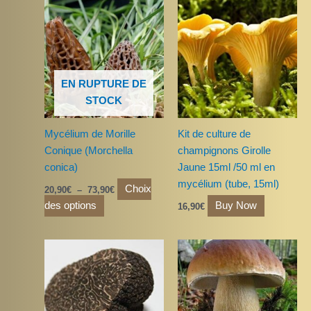
Plage
Ce
de
produit
prix :
a
20,90€
à
plusieurs
73,90€
variations.
EN RUPTURE DE
Les
STOCK
options
peuvent
Mycélium de Morille
Kit de culture de
être
Conique (Morchella
champignons Girolle
choisies
conica)
Jaune 15ml /50 ml en
sur
mycélium (tube, 15ml)
la
Choix
20,90
€
–
73,90
€
page
des options
Buy Now
16,90
€
du
produit