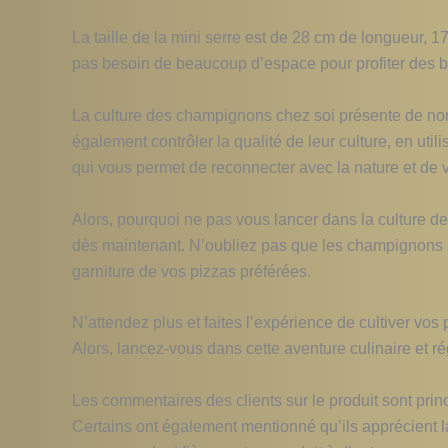
La taille de la mini serre est de 28 cm de longueur, 1
pas besoin de beaucoup d’espace pour profiter des bi
La culture des champignons chez soi présente de no
également contrôler la qualité de leur culture, en util
qui vous permet de reconnecter avec la nature et de vo
Alors, pourquoi ne pas vous lancer dans la culture 
dès maintenant. N’oubliez pas que les champignons
garniture de vos pizzas préférées.
N’attendez plus et faites l’expérience de cultiver vos
Alors, lancez-vous dans cette aventure culinaire et r
Les commentaires des clients sur le produit sont princi
Certains ont également mentionné qu’ils apprécient la f