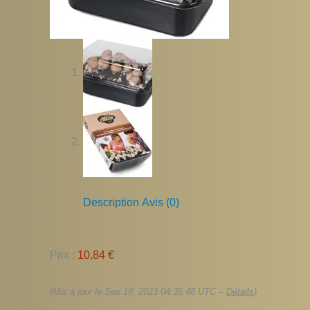
Description
Avis (0)
Prix :
10,84 €
(Mis à jour le Sep 18, 2023 04:35:48 UTC –
Détails
)