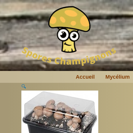
Aller
au
contenu
Accueil
Mycélium
🔍