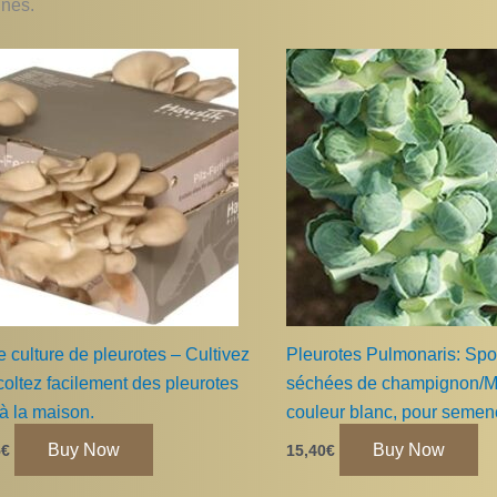
nnes.
e culture de pleurotes – Cultivez
Pleurotes Pulmonaris: Spo
coltez facilement des pleurotes
séchées de champignon/M
 à la maison.
couleur blanc, pour semen
Buy Now
Buy Now
5
€
15,40
€