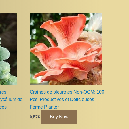
res
Graines de pleurotes Non-OGM: 100
ycélium de
Pcs, Productives et Délicieuses –
ces.
Ferme Planter
Buy Now
0,57
€