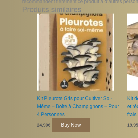
recommandent fièrement ce produit à d’autres perso
Produits similaires
Kit Pleurote Gris pour Cultiver Soi-
Kit d
Même – Boîte à Champignons – Pour
et ré
4 Personnes
frais
Buy Now
24,90
€
19,9