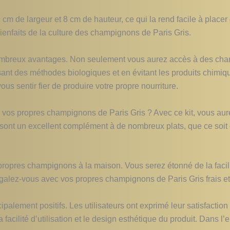
7 cm de largeur et 8 cm de hauteur, ce qui la rend facile à place
enfaits de la culture des champignons de Paris Gris.
mbreux avantages. Non seulement vous aurez accès à des champ
isant des méthodes biologiques et en évitant les produits chimique
us sentir fier de produire votre propre nourriture.
de vos propres champignons de Paris Gris ? Avec ce kit, vous a
 sont un excellent complément à de nombreux plats, que ce s
 propres champignons à la maison. Vous serez étonné de la facili
égalez-vous avec vos propres champignons de Paris Gris frais et 
palement positifs. Les utilisateurs ont exprimé leur satisfaction q
acilité d’utilisation et le design esthétique du produit. Dans l’e