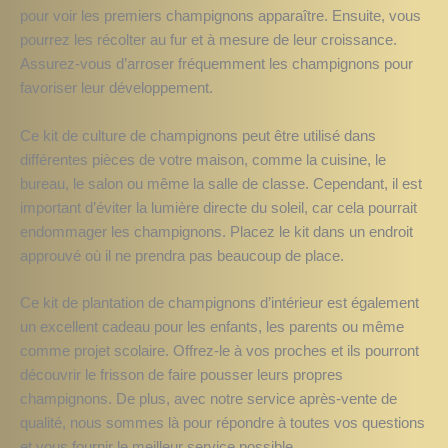
pour voir les premiers champignons apparaître. Ensuite, vous
pourrez les récolter au fur et à mesure de leur croissance.
Assurez-vous d’arroser fréquemment les champignons pour
favoriser leur développement.
Ce kit de culture de champignons peut être utilisé dans
différentes pièces de votre maison, comme la cuisine, le
bureau, le salon ou même la salle de classe. Cependant, il est
important d’éviter la lumière directe du soleil, car cela pourrait
endommager les champignons. Placez le kit dans un endroit
approuvé où il ne prendra pas beaucoup de place.
Ce kit de plantation de champignons d’intérieur est également
un excellent cadeau pour les enfants, les parents ou même
comme projet scolaire. Offrez-le à vos proches et ils pourront
découvrir le frisson de faire pousser leurs propres
champignons. De plus, avec notre service après-vente de
qualité, nous sommes là pour répondre à toutes vos questions
et vous fournir le meilleur service possible.