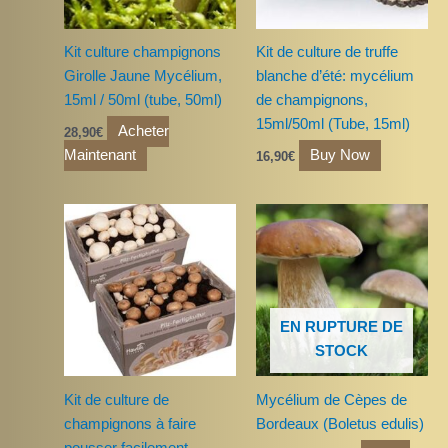
Kit culture champignons
Kit de culture de truffe
Girolle Jaune Mycélium,
blanche d’été: mycélium
15ml / 50ml (tube, 50ml)
de champignons,
15ml/50ml (Tube, 15ml)
Acheter
28,90
€
Maintenant
Buy Now
16,90
€
Plage
Ce
de
produit
prix :
a
20,90€
à
plusieurs
73,90€
variations.
EN RUPTURE DE
Les
STOCK
options
peuvent
Kit de culture de
Mycélium de Cèpes de
être
champignons à faire
Bordeaux (Boletus edulis)
choisies
pousser facilement –