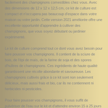
facilement des champignons comestibles chez vous. Avec
des dimensions de 12 x 12 x 12,5 cm, ce kit de culture est
compact et n’occupera pas beaucoup d’espace dans votre
maison ou votre jardin. Cette version 2021 améliorée offre une
excellente opportunité d’apprendre à cultiver des
champignons, que vous soyez débutant ou jardinier
expérimenté.
Le kit de culture comprend tout ce dont vous avez besoin pour
faire pousser vos champignons. Il contient de la sciure de
bois, de l’épi de maïs, de la farine de soja et des spores
d’huîtres de champignons. Ces ingrédients de haute qualité
garantissent une récolte abondante et savoureuse. Les
champignons cultivés grâce à ce kit sont non seulement
délicieux, mais aussi frais et bio, car ils ne contiennent ni
herbicides ni pesticides.
Pour faire pousser vos champignons, il vous suffit de
pulvériser de l’eau sur le kit et d’attendre environ 15 à 25 jours