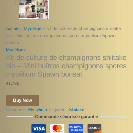
Accueil
/
Mycélium
/ Kit de culture de champignons shiitake
bio – Mini huîtres champignons spores mycélium Spawn
bonsaï
Mycélium
Kit de culture de champignons shiitake
bio – Mini huîtres champignons spores
mycélium Spawn bonsaï
41,72
€
Buy Now
Catégorie :
Mycélium
Étiquette :
Shiitaké
Commande sécurisée garantie