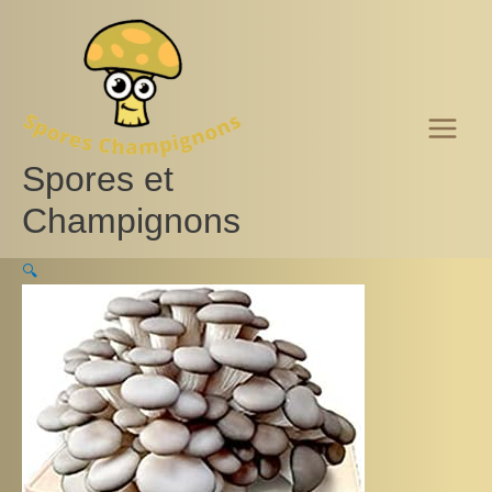
Aller
au
contenu
Spores et
Champignons
🔍