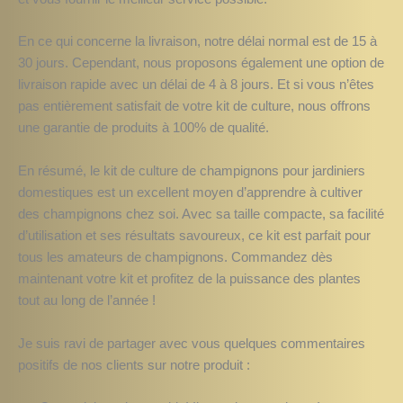
En ce qui concerne la livraison, notre délai normal est de 15 à
30 jours. Cependant, nous proposons également une option de
livraison rapide avec un délai de 4 à 8 jours. Et si vous n’êtes
pas entièrement satisfait de votre kit de culture, nous offrons
une garantie de produits à 100% de qualité.
En résumé, le kit de culture de champignons pour jardiniers
domestiques est un excellent moyen d’apprendre à cultiver
des champignons chez soi. Avec sa taille compacte, sa facilité
d’utilisation et ses résultats savoureux, ce kit est parfait pour
tous les amateurs de champignons. Commandez dès
maintenant votre kit et profitez de la puissance des plantes
tout au long de l’année !
Je suis ravi de partager avec vous quelques commentaires
positifs de nos clients sur notre produit :