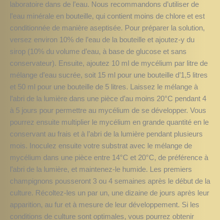
laboratoire dans de l’eau. Nous recommandons d’utiliser de
l’eau minérale en bouteille, qui contient moins de chlore et est
conditionnée de manière aseptisée. Pour préparer la solution,
versez environ 10% de l’eau de la bouteille et ajoutez-y du
sirop (10% du volume d’eau, à base de glucose et sans
conservateur). Ensuite, ajoutez 10 ml de mycélium par litre de
mélange d’eau sucrée, soit 15 ml pour une bouteille d’1,5 litres
et 50 ml pour une bouteille de 5 litres. Laissez le mélange à
l’abri de la lumière dans une pièce d’au moins 20°C pendant 4
à 5 jours pour permettre au mycélium de se développer. Vous
pourrez ensuite multiplier le mycélium en grande quantité en le
conservant au frais et à l’abri de la lumière pendant plusieurs
mois. Inoculez ensuite votre substrat avec le mélange de
mycélium dans une pièce entre 14°C et 20°C, de préférence à
l’abri de la lumière, et maintenez-le humide. Les premiers
champignons pousseront 3 ou 4 semaines après le début de la
culture. Récoltez-les un par un, une dizaine de jours après leur
apparition, au fur et à mesure de leur développement. Si les
conditions de culture sont optimales, vous pourrez obtenir