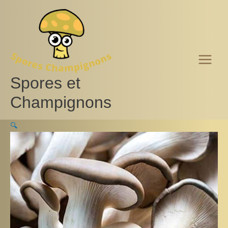
Aller
au
contenu
Spores et
Champignons
🔍