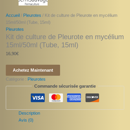
Accueil
/
Pleurotes
/ Kit de culture de Pleurote en mycélium
15ml/50ml (Tube, 15ml)
Pleurotes
Kit de culture de Pleurote en mycélium
15ml/50ml (Tube, 15ml)
16,90
€
Achetez Maintenant
Catégorie :
Pleurotes
Commande sécurisée garantie
Description
Avis (0)