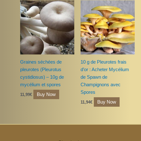
Graines séchées de
10 g de Pleurotes frais
pleurotes (Pleurotus
d’or : Acheter Mycélium
cystidiosus) – 10g de
de Spawn de
mycélium et spores
Champignons avec
Spores
Buy Now
11,99
€
Buy Now
11,94
€