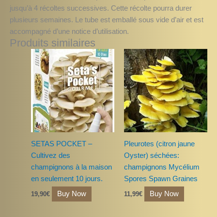
jusqu’à 4 récoltes successives. Cette récolte pourra durer
plusieurs semaines. Le tube est emballé sous vide d’air et est
accompagné d’une notice d’utilisation.
Produits similaires
SETAS POCKET –
Pleurotes (citron jaune
Cultivez des
Oyster) séchées:
champignons à la maison
champignons Mycélium
en seulement 10 jours.
Spores Spawn Graines
Buy Now
Buy Now
19,90
€
11,99
€