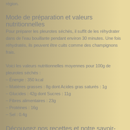
région.
Mode de préparation et valeurs
nutritionnelles
Pour préparer les pleurotes séchés, il suffit de les réhydrater
dans de l’eau bouillante pendant environ 30 minutes. Une fois
réhydratés, ils peuvent être cuits comme des champignons
frais.
Voici les valeurs nutritionnelles moyennes pour 100g de
pleurotes séchés :
– Énergie : 350 kcal
– Matières grasses : 8g dont Acides gras saturés : 1g
– Glucides : 42g dont Sucres : 11g
– Fibres alimentaires : 23g
– Protéines : 16g
– Sel : 0.4g
Découvrez nos recettes et notre savoir-