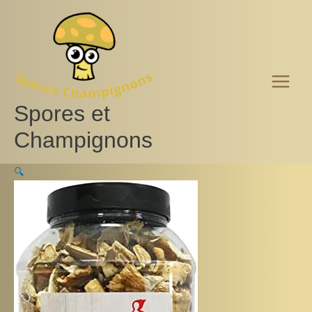
Aller
au
contenu
Spores et
Champignons
🔍