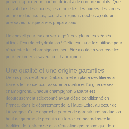
peuvent apporter un parfum délicat à de nombreux plats. Que
ce soit dans les sauces, les omelettes, les purées, les farces
ou même les risottos, ces champignons séchés ajouteront
une saveur unique à vos préparations.
Un conseil pour maximiser le goût des pleurotes séchés :
utilisez l’eau de réhydratation ! Cette eau, une fois utilisée pour
réhydrater les champignons, peut être ajoutée à vos recettes
pour renforcer la saveur du champignon.
Une qualité et une origine garanties
Depuis plus de 30 ans, Sabarot met en place des filières à
travers le monde pour assurer la qualité et l’origine de ses
champignons. Chaque champignon Sabarot est
rigoureusement sélectionné avant d’être conditionné en
France, dans le département de la Haute-Loire, au cœur de
l’Auvergne. Cette approche permet de garantir une production
haut de gamme de produits du terroir, en accord avec la
tradition de l’entreprise et la réputation gastronomique de la