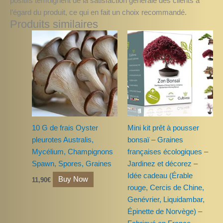
positifs témoignent de la satisfaction générale des clients à
l’égard du produit, ce qui en fait un choix recommandé.
Produits similaires
10 G de frais Oyster
Mini kit prêt à pousser
pleurotes Australis,
bonsaï – Graines
Mycélium, Champignons
françaises écologiques –
Spawn, Spores, Graines
Jardinez et décorez –
Idée cadeau (Érable
Buy Now
11,90
€
rouge, Cercis de Chine,
Genévrier, Liquidambar,
Épinette de Norvège) –