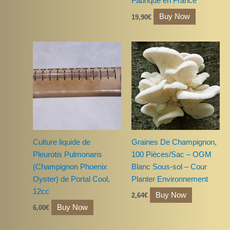
Fabriqué en France
Buy Now
19,90
€
Culture liquide de
Graines De Champignon,
Pleurotis Pulmonaris
100 Pièces/Sac – OGM
(Champignon Phoenix
Blanc Sous-sol – Cour
Oyster) de Portal Cool,
Planter Environnement
12cc
Buy Now
2,64
€
Buy Now
6,00
€