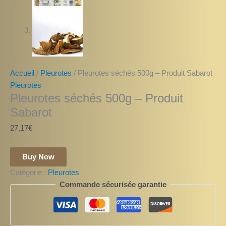
Accueil
/
Pleurotes
/ Pleurotes séchés 500g – Produit Sabarot
Pleurotes
Pleurotes séchés 500g – Produit
Sabarot
27,17
€
Buy Now
Catégorie :
Pleurotes
Commande sécurisée garantie