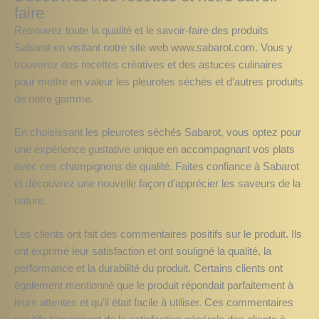
faire
Retrouvez toute la qualité et le savoir-faire des produits
Sabarot en visitant notre site web www.sabarot.com. Vous y
trouverez des recettes créatives et des astuces culinaires
pour mettre en valeur les pleurotes séchés et d’autres produits
de notre gamme.
En choisissant les pleurotes séchés Sabarot, vous optez pour
une expérience gustative unique en accompagnant vos plats
avec ces champignons de qualité. Faites confiance à Sabarot
et découvrez une nouvelle façon d’apprécier les saveurs de la
nature.
Les clients ont fait des commentaires positifs sur le produit. Ils
ont exprimé leur satisfaction et ont souligné la qualité, la
performance et la durabilité du produit. Certains clients ont
également mentionné que le produit répondait parfaitement à
leurs attentes et qu’il était facile à utiliser. Ces commentaires