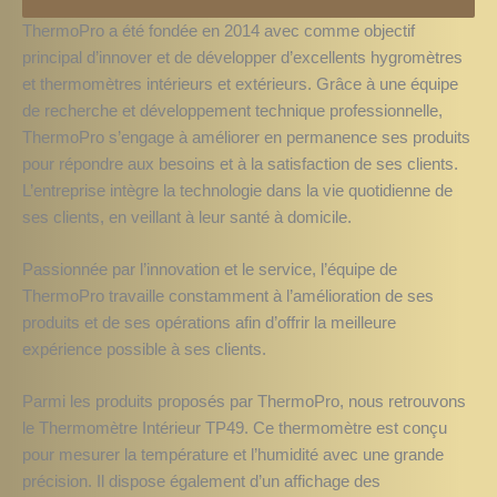
ThermoPro a été fondée en 2014 avec comme objectif
principal d’innover et de développer d’excellents hygromètres
et thermomètres intérieurs et extérieurs. Grâce à une équipe
de recherche et développement technique professionnelle,
ThermoPro s’engage à améliorer en permanence ses produits
pour répondre aux besoins et à la satisfaction de ses clients.
L’entreprise intègre la technologie dans la vie quotidienne de
ses clients, en veillant à leur santé à domicile.
Passionnée par l’innovation et le service, l’équipe de
ThermoPro travaille constamment à l’amélioration de ses
produits et de ses opérations afin d’offrir la meilleure
expérience possible à ses clients.
Parmi les produits proposés par ThermoPro, nous retrouvons
le Thermomètre Intérieur TP49. Ce thermomètre est conçu
pour mesurer la température et l’humidité avec une grande
précision. Il dispose également d’un affichage des