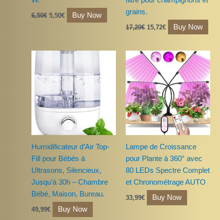
grains.
Buy Now
6,50
€
5,50
€
Buy Now
17,20
€
15,72
€
Humidificateur d’Air Top-
Lampe de Croissance
Fill pour Bébés à
pour Plante à 360° avec
Ultrasons, Silencieux,
80 LEDs Spectre Complet
Jusqu’à 30h – Chambre
et Chronométrage AUTO
Bébé, Maison, Bureau.
Buy Now
33,99
€
Buy Now
49,99
€