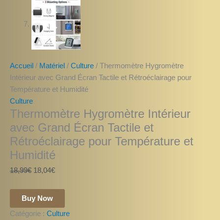
Accueil
/
Matériel
/
Culture
/ Thermomètre Hygromètre
Intérieur avec Grand Écran Tactile et Rétroéclairage pour
Température et Humidité
Culture
Thermomètre Hygromètre Intérieur
avec Grand Écran Tactile et
Rétroéclairage pour Température et
Humidité
18,99
€
18,04
€
Buy Now
Catégorie :
Culture