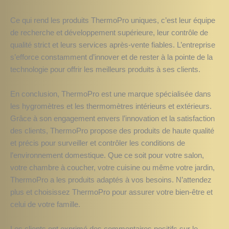
Ce qui rend les produits ThermoPro uniques, c’est leur équipe
de recherche et développement supérieure, leur contrôle de
qualité strict et leurs services après-vente fiables. L’entreprise
s’efforce constamment d’innover et de rester à la pointe de la
technologie pour offrir les meilleurs produits à ses clients.
En conclusion, ThermoPro est une marque spécialisée dans
les hygromètres et les thermomètres intérieurs et extérieurs.
Grâce à son engagement envers l’innovation et la satisfaction
des clients, ThermoPro propose des produits de haute qualité
et précis pour surveiller et contrôler les conditions de
l’environnement domestique. Que ce soit pour votre salon,
votre chambre à coucher, votre cuisine ou même votre jardin,
ThermoPro a les produits adaptés à vos besoins. N’attendez
plus et choisissez ThermoPro pour assurer votre bien-être et
celui de votre famille.
Les clients ont exprimé des commentaires positifs sur le