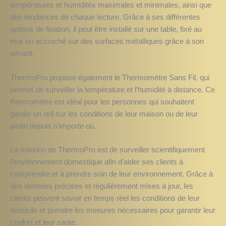
températures et humidités maximales et minimales, ainsi que
des tendances de chaque lecture. Grâce à ses différentes
options de fixation, il peut être installé sur une table, fixé au
mur ou accroché sur des surfaces métalliques grâce à son
aimant.
ThermoPro propose également le Thermomètre Sans Fil, qui
permet de surveiller la température et l’humidité à distance. Ce
thermomètre est idéal pour les personnes qui souhaitent
garder un œil sur les conditions de leur maison ou de leur
jardin depuis n’importe où.
La mission de ThermoPro est de surveiller scientifiquement
l’environnement domestique afin d’aider ses clients à
comprendre et à prendre soin de leur environnement. Grâce à
des données précises et régulièrement mises à jour, les
clients peuvent savoir en temps réel les conditions de leur
domicile et prendre les mesures nécessaires pour garantir leur
confort et leur santé.