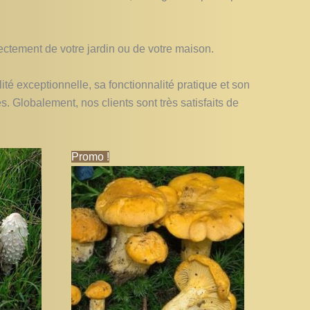
ectement de votre jardin ou de votre maison.
té exceptionnelle, sa fonctionnalité pratique et son
es. Globalement, nos clients sont très satisfaits de
Le
Le
Promo !
prix
prix
initial
actuel
était :
est :
10,96€.
10,60€.