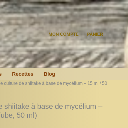
MON COMPTE
PANIER
s
Recettes
Blog
de culture de shiitake à base de mycélium – 15 ml / 50
de shiitake à base de mycélium –
Tube, 50 ml)