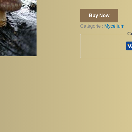
Buy Now
Catégorie :
Mycélium
C