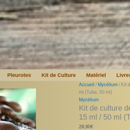
Pleurotes
Kit de Culture
Matériel
Livre
Accueil
/
Mycélium
/ Kit 
ml (Tube, 50 ml)
Mycélium
Kit de culture 
15 ml / 50 ml (
28,90
€