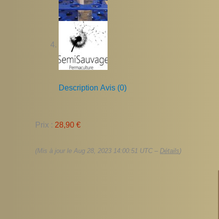
Description
Avis (0)
Prix :
28,90 €
(Mis à jour le Aug 28, 2023 14:00:51 UTC –
Détails
)