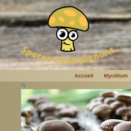
Aller
au
contenu
Accueil
Mycélium
🔍