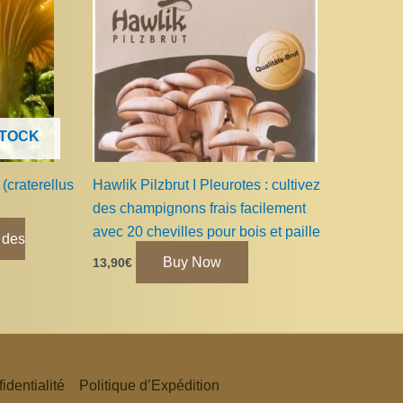
STOCK
(craterellus
Hawlik Pilzbrut I Pleurotes : cultivez
des champignons frais facilement
avec 20 chevilles pour bois et paille
 des
Buy Now
13,90
€
identialité
Politique d’Expédition