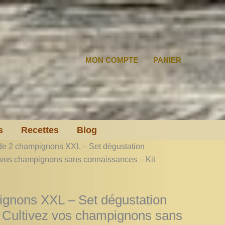
MON COMPTE
PANIER
s
Recettes
Blog
 de 2 champignons XXL – Set dégustation
 vos champignons sans connaissances – Kit
ignons XXL – Set dégustation
Cultivez vos champignons sans