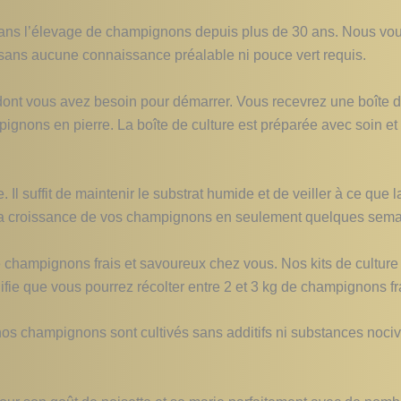
dans l’élevage de champignons depuis plus de 30 ans. Nous vous
sans aucune connaissance préalable ni pouce vert requis.
e dont vous avez besoin pour démarrer. Vous recevrez une boît
ignons en pierre. La boîte de culture est préparée avec soin et c
Il suffit de maintenir le substrat humide et de veiller à ce que l
 la croissance de vos champignons en seulement quelques sema
 de champignons frais et savoureux chez vous. Nos kits de culture
ifie que vous pourrez récolter entre 2 et 3 kg de champignons fra
nos champignons sont cultivés sans additifs ni substances noci