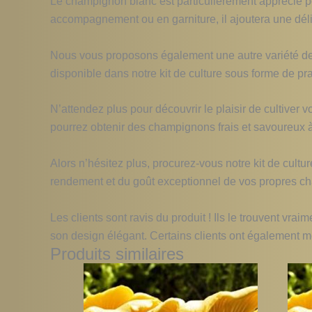
Le champignon blanc est particulièrement apprécié po
accompagnement ou en garniture, il ajoutera une déli
Nous vous proposons également une autre variété de 
disponible dans notre kit de culture sous forme de pr
N’attendez plus pour découvrir le plaisir de cultiver 
pourrez obtenir des champignons frais et savoureux 
Alors n’hésitez plus, procurez-vous notre kit de cul
rendement et du goût exceptionnel de vos propres ch
Les clients sont ravis du produit ! Ils le trouvent vra
son design élégant. Certains clients ont également me
Produits similaires