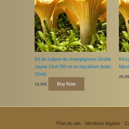
Kit de culture de champignons Girolle
Kit 
Jaune 15ml /50 ml en mycélium (tube,
Mycé
15ml)
28,9
Buy Now
16,90
€
Plan du site
Mentions légales
Co