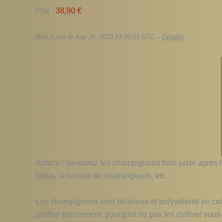
Prix :
38,90 €
(Mis à jour le Aug 28, 2023 13:40:51 UTC –
Détails
)
Astuce : savourez les champignons frais juste après 
farcis, la salade de champignons, etc.
Les champignons sont délicieux et polyvalents en cuisi
profiter pleinement, pourquoi ne pas les cultiver vou