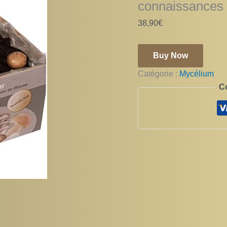
connaissances 
38,90
€
Buy Now
Catégorie :
Mycélium
C