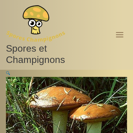
Aller
au
contenu
Spores et
Champignons
🔍