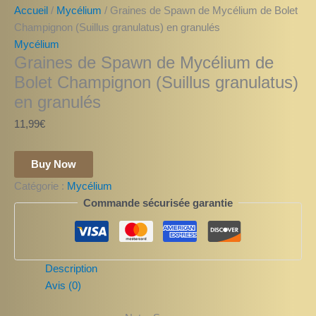
Accueil
/
Mycélium
/ Graines de Spawn de Mycélium de Bolet
Champignon (Suillus granulatus) en granulés
Mycélium
Graines de Spawn de Mycélium de
Bolet Champignon (Suillus granulatus)
en granulés
11,99
€
Buy Now
Catégorie :
Mycélium
Commande sécurisée garantie
Description
Avis (0)