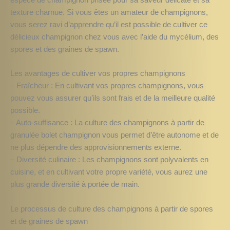
espèce de champignon prisée pour sa saveur délicate et sa
texture charnue. Si vous êtes un amateur de champignons,
vous serez ravi d’apprendre qu’il est possible de cultiver ce
délicieux champignon chez vous avec l’aide du mycélium, des
spores et des graines de spawn.
Les avantages de cultiver vos propres champignons
– Fraîcheur : En cultivant vos propres champignons, vous
pouvez vous assurer qu’ils sont frais et de la meilleure qualité
possible.
– Auto-suffisance : La culture des champignons à partir de
granulée bolet champignon vous permet d’être autonome et de
ne plus dépendre des approvisionnements externe.
– Diversité culinaire : Les champignons sont polyvalents en
cuisine, et en cultivant votre propre variété, vous aurez une
plus grande diversité à portée de main.
Le processus de culture des champignons à partir de spores
et de graines de spawn