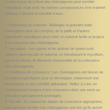
Le processus de culture des champignons peut sembler
compliqué, mais avec les bonnes connaissances et le matériel
adéquat, il devient accessible à tous.
1. Préparation du substrat : Mélangez la granulée bolet
champignon avec du compost, de la paille et d’autres
ingrédients spécifiques pour créer un substrat fertile et propice
à la croissance des champignons.
2. Inoculation : Les spores et les graines de spawn sont
utilisées pour inoculer le substrat, en introduisant le mycélium,
qui est le réseau de filaments responsable de la croissance
des champignons.
3. Conditions de croissance : Les champignons ont besoin de
conditions spécifiques pour se développer, notamment une
température et une humidité adéquates. Veillez à créer un
environnement propice à leur croissance dans une serre ou
une pièce spécialement aménagée.
4. Récolte : En suivant les étapes de croissance appropriées,
vous pourrez récolter vos champignons une fois qu’ils auront