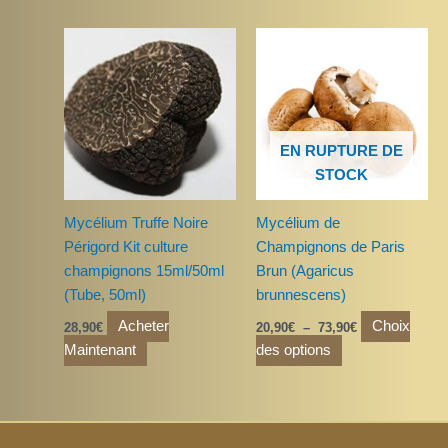
du
du
produit
produit
Plage
Ce
de
produit
prix :
a
20,90€
à
plusieurs
73,90€
variations.
EN RUPTURE DE
Les
STOCK
options
peuvent
Mycélium Truffe Noire
Mycélium de
être
Périgord Kit culture
Champignons de Paris
choisies
champignons 15ml/50ml
Brun (Agaricus
sur
(Tube, 50ml)
brunnescens)
la
page
Acheter
Choix
28,90
€
20,90
€
–
73,90
€
du
Maintenant
des options
produit