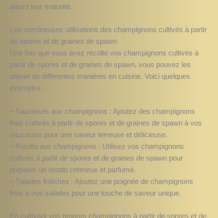
atteint leur maturité.
Les nombreuses utilisations des champignons cultivés à partir
de spores et de graines de spawn
Une fois que vous avez récolté vos champignons cultivés à
partir de spores et de graines de spawn, vous pouvez les
utiliser de différentes manières en cuisine. Voici quelques
exemples :
– Saucisses aux champignons : Ajoutez des champignons
frais cultivés à partir de spores et de graines de spawn à vos
saucisses pour une saveur terreuse et délicieuse.
– Risotto aux champignons : Utilisez vos champignons
cultivés à partir de spores et de graines de spawn pour
préparer un risotto crémeux et parfumé.
– Salades fraîches : Ajoutez une poignée de champignons
frais à vos salades pour une touche de saveur unique.
En cultivant vos propres champignons à partir de spores et de