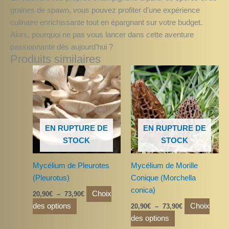
graines de spawn, vous pouvez profiter d’une expérience
culinaire enrichissante tout en épargnant sur votre budget.
Alors, pourquoi ne pas vous lancer dans cette aventure
passionnante dès aujourd’hui ?
Produits similaires
Plage
Plage
Ce
Ce
de
de
produit
produit
prix :
prix :
a
20,90€
a
20,90€
à
à
plusieurs
plusieurs
73,90€
73,90€
variations.
variations.
EN RUPTURE DE
EN RUPTURE DE
Les
Les
STOCK
STOCK
options
options
peuvent
peuvent
Mycélium de Pleurotes
Mycélium de Morille
être
être
(Pleurotus)
Conique (Morchella
choisies
choisies
conica)
sur
sur
Choix
20,90
€
–
73,90
€
la
la
des options
Choix
20,90
€
–
73,90
€
page
page
des options